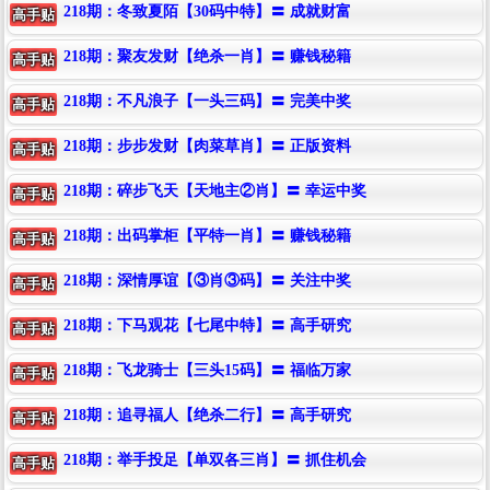
218期：冬致夏陌【30码中特】〓 成就财富
高手贴
218期：聚友发财【绝杀一肖】〓 赚钱秘籍
高手贴
218期：不凡浪子【一头三码】〓 完美中奖
高手贴
218期：步步发财【肉菜草肖】〓 正版资料
高手贴
218期：碎步飞天【天地主②肖】〓 幸运中奖
高手贴
218期：出码掌柜【平特一肖】〓 赚钱秘籍
高手贴
218期：深情厚谊【③肖③码】〓 关注中奖
高手贴
218期：下马观花【七尾中特】〓 高手研究
高手贴
218期：飞龙骑士【三头15码】〓 福临万家
高手贴
218期：追寻福人【绝杀二行】〓 高手研究
高手贴
218期：举手投足【单双各三肖】〓 抓住机会
高手贴