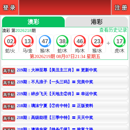
登 录
注 册
219期：大神至尊【美丑主三肖】〓 更新中奖
高手贴
219期：不凡浪子【一头三码】〓 完美中奖
高手贴
219期：碎步飞天【天地主②肖】〓 幸运中奖
高手贴
218期：璃沫宁夏【⑦肖中特】〓 正版资料
高手贴
218期：高级助理【三季中特】〓 天天中奖
高手贴
218期：澳港专家【绝杀①尾】〓 致富之路