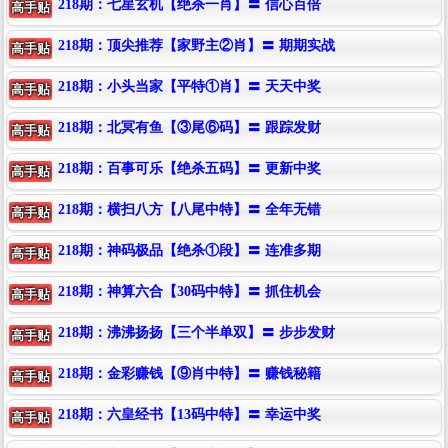
218期：七星玄机【绝杀一肖】〓 信心百倍
高手贴
218期：顶尖推荐【家野主②肖】〓 期期实战
高手贴
218期：小头当家【平特①肖】〓 天天中奖
高手贴
218期：北冥有鱼【③尾⑥码】〓 跟踪发财
高手贴
218期：百事可乐【绝杀五码】〓 更新中奖
高手贴
218期：横扫八方【八尾中特】〓 全年无错
高手贴
218期：神码极品【绝杀①段】〓 连准多期
高手贴
218期：神算六合【30码中特】〓 抓住机会
高手贴
218期：沸沸扬扬【三个半单双】〓 步步发财
高手贴
218期：金彩赚钱【⑨肖中特】〓 赚钱秘籍
高手贴
218期：六皇经书【13码中特】〓 幸运中奖
高手贴