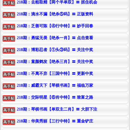
218期：去粗取精【两个半单双】〓 抓住机会
高手贴
218期：滴水不漏【绝杀⑤码】〓 正版资料
高手贴
218期：乏善可陈【④行中特】〓 妙手回春
高手贴
218期：勇猛无畏【绝杀一肖】〓 点击查看
高手贴
218期：博彩忍者【①头③码】〓 关注中奖
高手贴
218期：童颜鹤发【绝杀三肖】〓 关注中奖
高手贴
218期：不离不弃【三国中特】〓 更新中奖
高手贴
218期：威霸天下【琴棋书画】〓 福临万家
高手贴
218期：交际明星【⑥肖中特】〓 致富之路
高手贴
218期：琴棋书画【单双主二肖】〓 大胆下注
高手贴
218期：华美秀丽【三行中特】〓 重金铲庄
高手贴