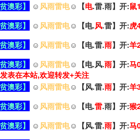
贫澳彩】
☺️
风雨雷电
☺️【
电
.雷.雨】开:
鼠1
贫澳彩】
☺️
风雨雷电
☺️【电.
风
.雷】开:
虎4
贫澳彩】
☺️
风雨雷电
☺️【电.雷.
雨
】开:
羊2
贫澳彩】
☺️
风雨雷电
☺️【电.风.
雨
】开:
马0
发表在本站,欢迎转发+关注
贫澳彩】
☺️
风雨雷电
☺️【风.雷.
雨
】开:
羊3
贫澳彩】
☺️
风雨雷电
☺️【电.
雷
.雨】开:
猴2
贫澳彩】
☺️
风雨雷电
☺️【风.雷.
雨
】开:
马0