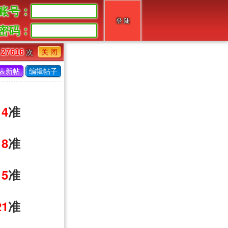
账号：
密码：
关 闭
27616
读
次
表新帖
编辑帖子
4
准
8
准
5
准
1
准