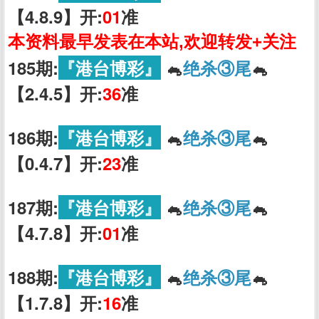
【4.8.9】开:
01
准
本资料最早发表在本站,欢迎转发+关注
185期:
『港台博彩』
🐁
绝杀③尾
🐁
【2.4.5】开:
36
准
186期:
『港台博彩』
🐁
绝杀③尾
🐁
【0.4.7】开:
23
准
187期:
『港台博彩』
🐁
绝杀③尾
🐁
【4.7.8】开:
01
准
188期:
『港台博彩』
🐁
绝杀③尾
🐁
【1.7.8】开:
16
准