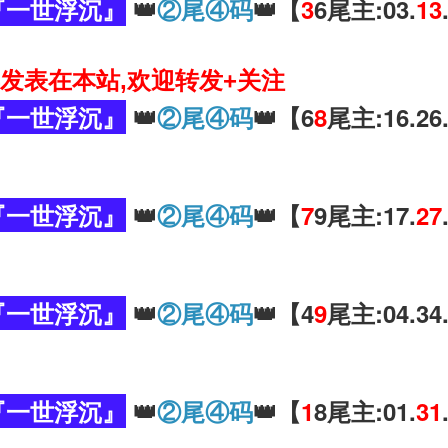
『一世浮沉』
👑
②尾④码
👑【
3
6尾主:03.
13
发表在本站,欢迎转发+关注
『一世浮沉』
👑
②尾④码
👑【6
8
尾主:16.26.
『一世浮沉』
👑
②尾④码
👑【
7
9尾主:17.
27
『一世浮沉』
👑
②尾④码
👑【4
9
尾主:04.34
『一世浮沉』
👑
②尾④码
👑【
1
8尾主:01.
31