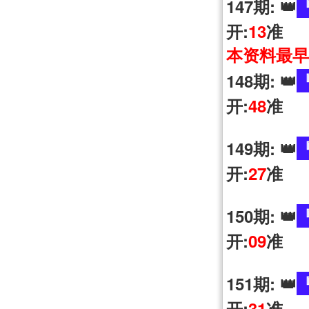
147期: 👑
开:
13
准
本资料最早
148期: 👑
开:
48
准
149期: 👑
开:
27
准
150期: 👑
开:
09
准
151期: 👑
开:
31
准