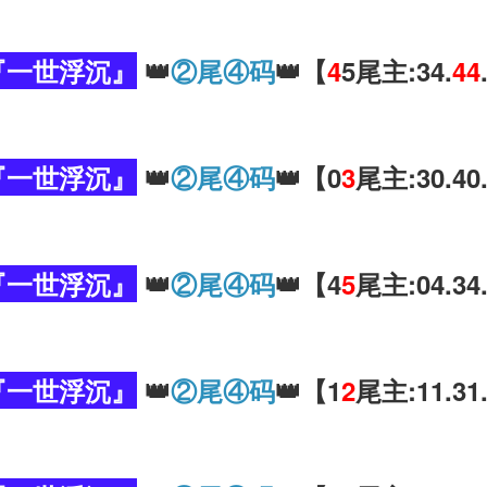
『一世浮沉』
👑
②尾④码
👑【
4
5尾主:34.
44
『一世浮沉』
👑
②尾④码
👑【0
3
尾主:30.40.
『一世浮沉』
👑
②尾④码
👑【4
5
尾主:04.34
『一世浮沉』
👑
②尾④码
👑【1
2
尾主:11.31.