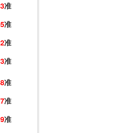
3
准
5
准
2
准
3
准
8
准
7
准
9
准