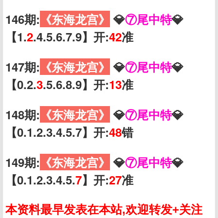
146期:
《东海龙宫》
💎
⑦尾中特
💎
【1.
2
.4.5.6.7.9】开:
42
准
147期:
《东海龙宫》
💎
⑦尾中特
💎
【0.2.
3
.5.6.8.9】开:
13
准
148期:
《东海龙宫》
💎
⑦尾中特
💎
【0.1.2.3.4.5.7】开:
48
错
149期:
《东海龙宫》
💎
⑦尾中特
💎
【0.1.2.3.4.5.
7
】开:
27
准
本资料最早发表在本站,欢迎转发+关注