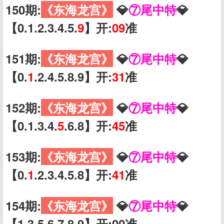
150期:
《东海龙宫》
💎
⑦尾中特
💎
【0.1.2.3.4.5.
9
】开:
09
准
151期:
《东海龙宫》
💎
⑦尾中特
💎
【0.
1
.2.4.5.8.9】开:
31
准
152期:
《东海龙宫》
💎
⑦尾中特
💎
【0.1.3.4.
5
.6.8】开:
45
准
153期:
《东海龙宫》
💎
⑦尾中特
💎
【0.
1
.2.3.4.5.8】开:
41
准
154期:
《东海龙宫》
💎
⑦尾中特
💎
【1.3.5.6.7.8.9】开:00准