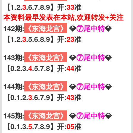
【1.2.
3
.6.7.8.9】开:
33
准
本资料最早发表在本站,欢迎转发+关注
142期:
《东海龙宫》
💎
⑦尾中特
💎
【1.2.
3
.5.6.8.9】开:
23
准
143期:
《东海龙宫》
💎
⑦尾中特
💎
【0.2.3.
4
.5.7.8】开:
44
准
144期:
《东海龙宫》
💎
⑦尾中特
💎
【0.1.2.
3
.6.7.9】开:
43
准
145期:
《东海龙宫》
💎
⑦尾中特
💎
【0.1.3.
5
.7.8.9】开:
05
准