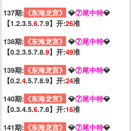
137期:
《东海龙宫》
💎
⑦尾中特
💎
【1.2.3.5.
6
.7.9】开:
26
准
138期:
《东海龙宫》
💎
⑦尾中特
💎
【0.2.3.5.7.8.
9
】开:
49
准
139期:
《东海龙宫》
💎
⑦尾中特
💎
【0.2.
4
.5.7.8.9】开:
24
准
140期:
《东海龙宫》
💎
⑦尾中特
💎
【0.3.4.5.
6
.7.8】开:
16
准
141期:
《东海龙宫》
💎
⑦尾中特
💎