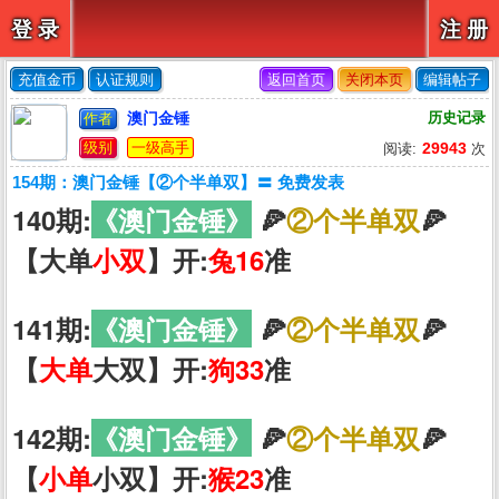
登 录
注 册
充值金币
认证规则
返回首页
关闭本页
编辑帖子
澳门金锤
历史记录
作者
级别
一级高手
29943
阅读:
次
154期：澳门金锤【②个半单双】〓 免费发表
140期:
《澳门金锤》
🍕
②个半单双
🍕
【大单
小双
】开:
兔16
准
141期:
《澳门金锤》
🍕
②个半单双
🍕
【
大单
大双】开:
狗33
准
142期:
《澳门金锤》
🍕
②个半单双
🍕
【
小单
小双】开:
猴23
准