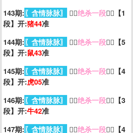
143期:
〖含情脉脉〗
🏃‍♀️
绝杀一段
🏃‍♀️【1
段】开:
猪44
准
144期:
〖含情脉脉〗
🏃‍♀️
绝杀一段
🏃‍♀️【5
段】开:
鼠43
准
145期:
〖含情脉脉〗
🏃‍♀️
绝杀一段
🏃‍♀️【4
段】开:
虎05
准
146期:
〖含情脉脉〗
🏃‍♀️
绝杀一段
🏃‍♀️【3
段】开:
牛42
准
147期:
〖含情脉脉〗
🏃‍♀️
绝杀一段
🏃‍♀️【4