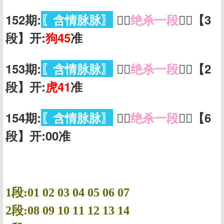
152期:
〖含情脉脉〗
🏃‍♀️
绝杀一段
🏃‍♀️【3
段】开:
狗45
准
153期:
〖含情脉脉〗
🏃‍♀️
绝杀一段
🏃‍♀️【2
段】开:
虎41
准
154期:
〖含情脉脉〗
🏃‍♀️
绝杀一段
🏃‍♀️【6
段】开:00准
1段:01 02 03 04 05 06 07
2段:08 09 10 11 12 13 14