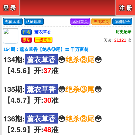
登 录
注 册
充值金币
认证规则
返回首页
关闭本页
编辑帖子
薰衣草香
历史记录
作者
级别
一级高手
21121
阅读:
次
154期：薰衣草香【绝杀③尾】〓 千万富翁
134期:
薰衣草香
😳
绝杀③尾
😳
【4.5.6】开:
37
准
135期:
薰衣草香
😳
绝杀③尾
😳
【4.5.7】开:
30
准
136期:
薰衣草香
😳
绝杀③尾
😳
【2.5.9】开:
48
准