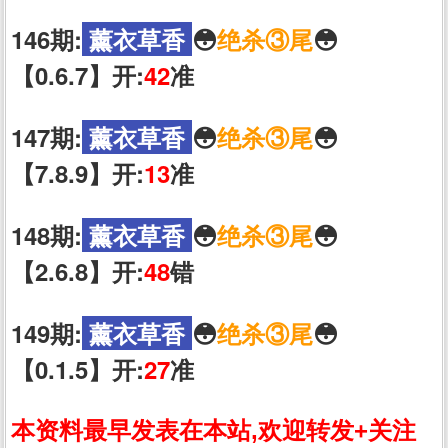
146期:
薰衣草香
😳
绝杀③尾
😳
【0.6.7】开:
42
准
147期:
薰衣草香
😳
绝杀③尾
😳
【7.8.9】开:
13
准
148期:
薰衣草香
😳
绝杀③尾
😳
【2.6.8】开:
48
错
149期:
薰衣草香
😳
绝杀③尾
😳
【0.1.5】开:
27
准
本资料最早发表在本站,欢迎转发+关注