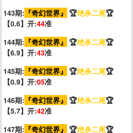
143期:
『奇幻世界』
🏆
绝杀二尾
🏆
【0.6】开:
44
准
144期:
『奇幻世界』
🏆
绝杀二尾
🏆
【6.9】开:
43
准
145期:
『奇幻世界』
🏆
绝杀二尾
🏆
【0.9】开:
05
准
146期:
『奇幻世界』
🏆
绝杀二尾
🏆
【5.7】开:
42
准
147期:
『奇幻世界』
🏆
绝杀二尾
🏆