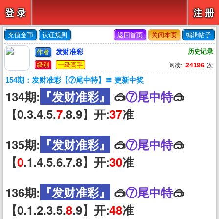
登 录
注 册
充值金币
认证规则
返回首页
关闭本页
编辑帖子
发财准彩
历史记录
作者
级别
一级高手
24196
阅读:
次
154期：发财准彩【⑦尾中特】〓 更新中奖
134期:
『发财准彩』
🥽
⑦尾中特
🥽
【0.3.4.5.
7
.8.9】开:
37
准
135期:
『发财准彩』
🥽
⑦尾中特
🥽
【
0
.1.4.5.6.7.8】开:
30
准
136期:
『发财准彩』
🥽
⑦尾中特
🥽
【0.1.2.3.5.
8
.9】开:
48
准