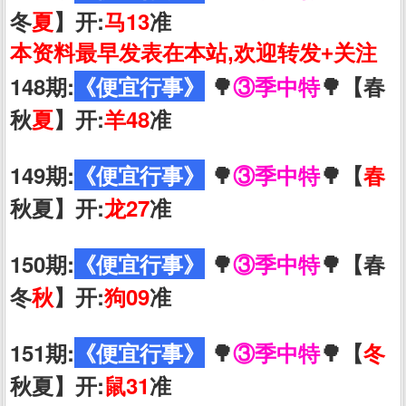
冬
夏
】开:
马13
准
本资料最早发表在本站,欢迎转发+关注
148期:
《便宜行事》
🌳
③季中特
🌳【春
秋
夏
】开:
羊48
准
149期:
《便宜行事》
🌳
③季中特
🌳【
春
秋夏】开:
龙27
准
150期:
《便宜行事》
🌳
③季中特
🌳【春
冬
秋
】开:
狗09
准
151期:
《便宜行事》
🌳
③季中特
🌳【
冬
秋夏】开:
鼠31
准