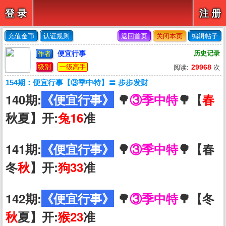
登 录
注 册
充值金币
认证规则
返回首页
关闭本页
编辑帖子
便宜行事
历史记录
作者
级别
一级高手
29968
阅读:
次
154期：便宜行事【③季中特】〓 步步发财
140期:
《便宜行事》
🌳
③季中特
🌳【
春
秋夏】开:
兔16
准
141期:
《便宜行事》
🌳
③季中特
🌳【春
冬
秋
】开:
狗33
准
142期:
《便宜行事》
🌳
③季中特
🌳【冬
秋
夏】开:
猴23
准