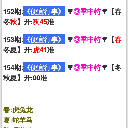
152期:
《便宜行事》
🌳
③季中特
🌳【春
冬
秋
】开:
狗45
准
153期:
《便宜行事》
🌳
③季中特
🌳【
春
冬夏】开:
虎41
准
154期:
《便宜行事》
🌳
③季中特
🌳【冬
秋夏】开:00准
春:虎兔龙
夏:蛇羊马