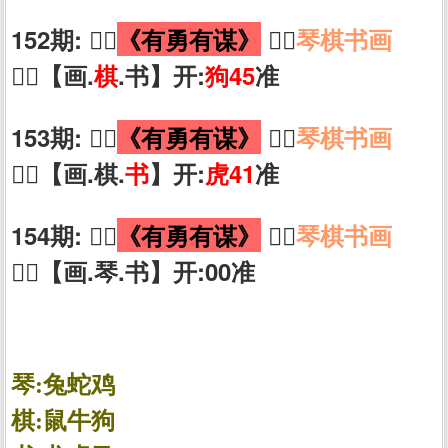
152期: 🚵‍♀️
《有勇有谋》
🚵‍♀️
琴棋书画
🚵‍♀️【画.
棋
.书】开:
狗45
准
153期: 🚵‍♀️
《有勇有谋》
🚵‍♀️
琴棋书画
🚵‍♀️【画.棋.
书
】开:
虎41
准
154期: 🚵‍♀️
《有勇有谋》
🚵‍♀️
琴棋书画
🚵‍♀️【画.琴.书】开:00准
琴:兔蛇鸡
棋:鼠牛狗